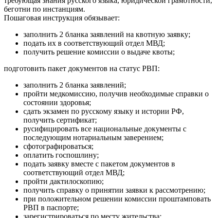
требующая знания русского языка, юридической грамотности,
беготни по инстанциям.
Пошаговая инструкция обязывает:
заполнить 2 бланка заявлений на квотную заявку;
подать их в соответствующий отдел МВД;
получить решение комиссии о выдаче квоты;
подготовить пакет документов на статус РВП:
заполнить 2 бланка заявлений;
пройти медкомиссию, получив необходимые справки о
состоянии здоровья;
сдать экзамен по русскому языку и истории РФ,
получить сертификат;
русифицировать все национальные документы с
последующим нотариальным заверением;
сфотографироваться;
оплатить госпошлину;
подать заявку вместе с пакетом документов в
соответствующий отдел МВД;
пройти дактилоскопию;
получить справку о принятии заявки к рассмотрению;
при положительном решении комиссии проштамповать
РВП в паспорте;
зарегистрироваться по месту жительства;