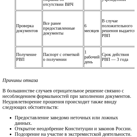
отсутствии ВИЧ
В случае
Все ранее
Проверка
6
положительного
предоставленные
документов
месяцев
решения выдается
документы
РВП
1
Получение
Паспорт с отметкой
Срок действия
рабочий
РВП
о получении
РВП — 3 года
день
Причины отказа
В большинстве случаев отрицательное решение связано с
несоблюдением формальностей при заполнении документов.
Неудовлетворение прошения происходит также ввиду
следующих обстоятельств:
Предоставление заведомо неточных или ложных
данных.
Открытое неодобрение Конституции и законов России.
Подозрение на участие в экстремистской деятельности.