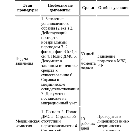
Этап
Необходимые
Сроки
Особые условия
процедуры
документы
1. Заявление
установленного
образца (2 экз.) 2.
Действующий
паспорт с
нотариальным
переводом 3. 2
фотографии 3,5×4,5
60 дней
см 4. Полис ДМС 5.
Заявление
Подача
с
Документ о
подается в МВД
заявления
момента
законном источнике
РФ
подачи
средств к
существованию 6.
Справка о
медицинском
освидетельствовании
7. Документ о
постановке на
миграционный учет
1. Паспорт 2. Полис
ДМС 3. Справка об
Проводится в
10
Медицинская
отсутствии
лицензированных
рабочих
комиссия
наркозависимости 4.
медицинских
дней
Справка об
учреждениях