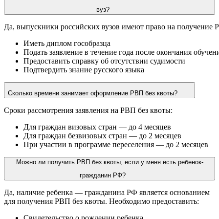
вуз?
Да,
выпускники
российских
вузов
имеют
право
на
получение
Р
Иметь
диплом
гособразца
Подать
заявление
в
течение
года
после
окончания
обучен
Предоставить
справку
об
отсутствии
судимости
Подтвердить
знание
русского
языка
Сколько времени занимает оформление РВП без квоты?
Сроки рассмотрения заявления на РВП без квоты:
Для граждан визовых стран — до 4 месяцев
Для граждан безвизовых стран — до 2 месяцев
При участии в программе переселения — до 2 месяцев
Можно ли получить РВП без квоты, если у меня есть ребенок-
гражданин РФ?
Да, наличие ребенка — гражданина РФ является основанием
для получения РВП без квоты. Необходимо предоставить:
Свидетельство о рождении ребенка