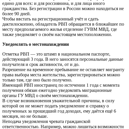
едино для всех: и для россиянина, и для лица иного
гражданства. Без регистрации в России можно находиться не
более 90 дней.
Чтобы ввстать на регистрационный учёт и сдать
дактилоскопию, обладатель РВП обращается в ближайшее по
месту предполагаемого жилья отделение ГУВМ МВД, где
также уведомляет о своём настоящем местоположении.
Уведомлять о местонахождении
Отметка РВП — это штамп в национальном паспорте,
действующий 3 года. В него заносятся персональные данные
получателя и срок активности, от и до.
Разрешение на временное пребывание не оставляет мигранту
права выбора места жительства, зарегистрироваться можно
только там, где оно было получено.
Имеющий РВП иностранец по истечении 1 года с момента
получения обязан ежегодно уведомлять миграционные
органы ГУ МВД о своём местонахождении.
В случае возникновения уважительной причины, в силу
которой он не может подать уведомление и справку о
полученных за прошедший год доходах, ему даётся ещё 6
месяцев, но не больше.
Неподача уведомления чревата гражданской
ответственностью. Например, можно лишиться возможности