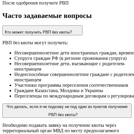
После одобрения получите РВП
Часто задаваемые вопросы
Кто может получить РВП без квоты?
РВП
без
квоты
могут
получить:
Несовершеннолетние
дети
иностранных
граждан,
времен
Супруги
граждан
РФ
(в
регионе
проживания
супруга)
Несовершеннолетние
дети,
въезжающие
с
родителем-
иностранцем
Недееспособные
совершеннолетние
граждане
с
родителе
иностранцем
Участники
программы
переселения
соотечественников
Граждане
Казахстана,
Молдовы
и
Украины
Переселенцы
по
международным
договорам
о
регулиров
Что делать, если я не подхожу ни под один из пунктов получения
РВП без квоты?
Необходимо подавать заявку на получение квоты через
территориальный орган МВД по месту предполагаемого