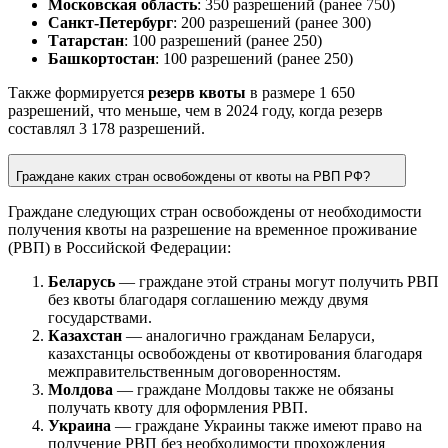
Московская область
: 350 разрешений (ранее 750)
Санкт-Петербург
: 200 разрешений (ранее 300)
Татарстан
: 100 разрешений (ранее 250)
Башкортостан
: 100 разрешений (ранее 250)
Также формируется
резерв квоты
в размере 1 650
разрешений, что меньше, чем в 2024 году, когда резерв
составлял 3 178 разрешений.
Граждане каких стран освобождены от квоты на РВП РФ?
Граждане следующих стран освобождены от необходимости
получения квоты на разрешение на временное проживание
(РВП) в Российской Федерации:
Беларусь
— граждане этой страны могут получить РВП
без квоты благодаря соглашению между двумя
государствами.
Казахстан
— аналогично гражданам Беларуси,
казахстанцы освобождены от квотирования благодаря
межправительственным договоренностям.
Молдова
— граждане Молдовы также не обязаны
получать квоту для оформления РВП.
Украина
— граждане Украины также имеют право на
получение РВП без необходимости прохождения