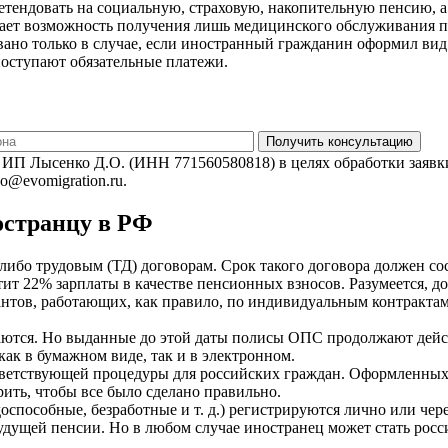
ендовать на социальную, страховую, накопительную пенсию, а 
ает возможность получения лишь медицинского обслуживания пр
ано только в случае, если иностранный гражданин оформил вид 
поступают обязательные платежи.
 ИП Лысенко Д.О. (ИНН 771560580818) в целях обработки заяв
do@evomigration.ru.
остранцу в РФ
ибо трудовым (ТД) договорам. Срок такого договора должен сос
тит 22% зарплаты в качестве пенсионных взносов. Разумеется, д
нтов, работающих, как правило, по индивидуальным контрактам
аются. Но выданные до этой даты полисы ОПС продолжают дейст
как в бумажном виде, так и в электронном.
ответствующей процедуры для российских граждан. Оформленных
ить, чтобы все было сделано правильно.
доспособные, безработные и т. д.) регистрируются лично или ч
удущей пенсии. Но в любом случае иностранец может стать рос