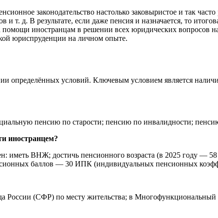
енсионное законодательство настолько заковыристое и так част
 и т. д. В результате, если даже пенсия и назначается, то итог
 помощи иностранцам в решении всех юридических вопросов на
ской юриспруденции на личном опыте.
нии определённых условий. Ключевым условием является налич
оциальную пенсию по старости; пенсию по инвалидности; пенсию
ти иностранцем?
ен: иметь ВНЖ; достичь пенсионного возраста (в 2025 году — 5
пенсионных баллов — 30 ИПК (индивидуальных пенсионных коэф
а России (СФР) по месту жительства; в Многофункциональный ц