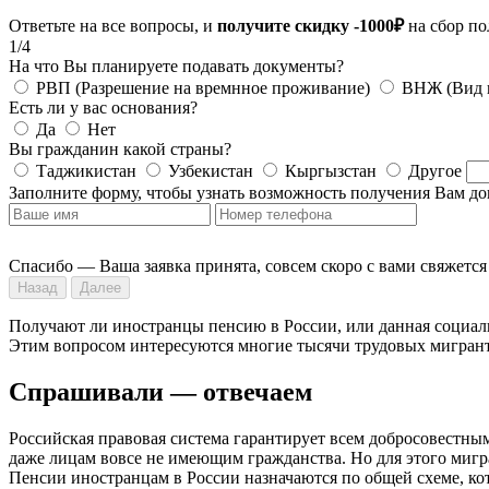
Ответьте на все вопросы, и
получите скидку -1000₽
на сбор по
1/4
На что Вы планируете подавать документы?
РВП (Разрешение на времнное проживание)
ВНЖ (Вид 
Есть ли у вас основания?
Да
Нет
Вы гражданин какой страны?
Таджикистан
Узбекистан
Кыргызстан
Другое
Заполните форму, чтобы узнать возможность получения Вам д
Спасибо — Ваша заявка принята, совсем скоро с вами свяжется
Назад
Далее
Получают ли иностранцы пенсию в России, или данная социал
Этим вопросом интересуются многие тысячи трудовых мигрант
Спрашивали — отвечаем
Российская правовая система гарантирует всем добросовестным
даже лицам вовсе не имеющим гражданства. Но для этого мигр
Пенсии иностранцам в России назначаются по общей схеме, кот