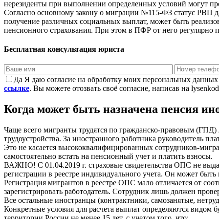
нерезиденты при выполнении определенных условий могут прет
Согласно основному закону о миграции №115-ФЗ статус РВП д
получение различных социальных выплат, может быть реализов
пенсионного страхования. При этом в ПФР от него регулярно 
Бесплатная консультация юриста
Да
Я даю согласие на обработку моих персональных данных
ссылке
. Вы можете отозвать своё согласие, написав на lysenko
Когда может быть назначена пенсия ин
Чаще всего мигранты трудятся по гражданско-правовым (ГПД) л
трудоустройства. За иностранного работника руководитель пла
Это не касается высококвалифицированных сотрудников-мигра
самостоятельно встать на пенсионный учет и платить взносы.
ВАЖНО! С 01.04.2019 г. страховые свидетельства ОПС не выд
регистрации в реестре индивидуального учета. Он может быть 
Регистрация мигрантов в реестре ОПС мало отличается от со
зарегистрировать работодатель. Сотрудник лишь должен провер
Все остальные иностранцы (контрактники, самозанятые, нетру
Конкретные условия для расчета выплат определяются видом б
территории России не менее 15 лет, с учетом того, что: