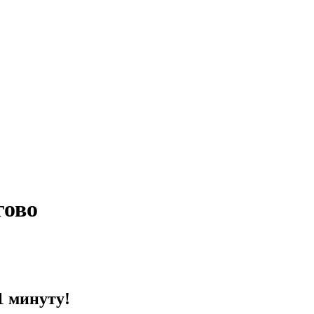
гово
1 минуту!