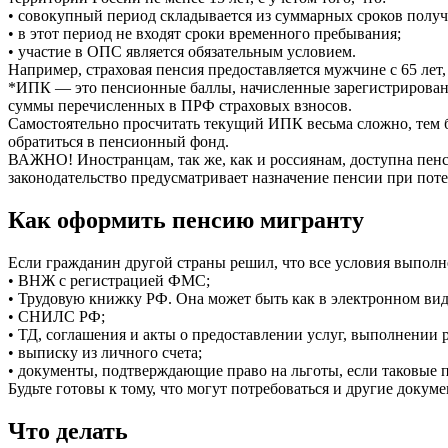
• совокупный период складывается из суммарных сроков получ
• в этот период не входят сроки временного пребывания;
• участие в ОПС является обязательным условием.
Например, страховая пенсия предоставляется мужчине с 65 лет,
*ИПК — это пенсионные баллы, начисленные зарегистрированн
суммы перечисленных в ПРФ страховых взносов.
Самостоятельно просчитать текущий ИПК весьма сложно, тем б
обратиться в пенсионный фонд.
ВАЖНО! Иностранцам, так же, как и россиянам, доступна пенсия
законодательство предусматривает назначение пенсии при поте
Как оформить пенсию мигранту
Если гражданин другой страны решил, что все условия выпол
• ВНЖ с регистрацией ФМС;
• Трудовую книжку РФ. Она может быть как в электронном виде
• СНИЛС РФ;
• ТД, соглашения и акты о предоставлении услуг, выполнении
• выписку из личного счета;
• документы, подтверждающие право на льготы, если таковые п
Будьте готовы к тому, что могут потребоваться и другие доку
Что делать