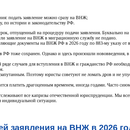
ия: подать заявление можно сразу на ВНЖ;
у, по истории и законодательству РФ.
ок, отпущенный на процедуру подачи заявления. Буквально на 
если заявление на ВНЖ в миграционную службу не подано.
яющие документы на ВНЖ РФ в 2026 году по 883-му указу от во
РФ тоже сохранен. Однако и здесь произошли нововведения, в с
В ряде случаев для вступления в ВНЖ и гражданство РФ необхо
м.
и запутанным. Поэтому юристы советуют не ломать дров и не у
ится платить драгоценным временем, иногда годами. Часто сию
леживают все капризы отечественной юриспруденции. Мы всегд
ом индивидуальной ситуации.
ей заявления на ВНЖ в 2026 го