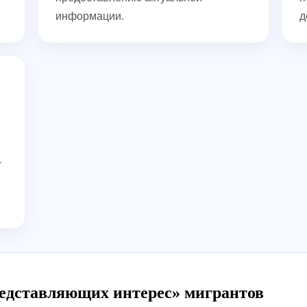
информации.
д
т
представляющих интерес» мигрантов