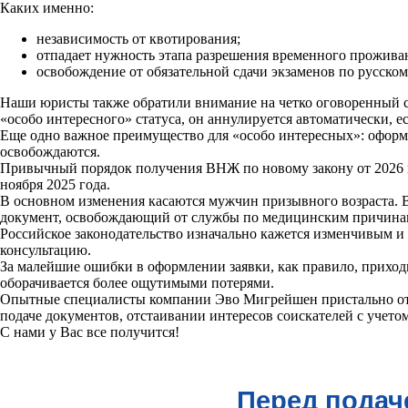
Каких именно:
независимость от квотирования;
отпадает нужность этапа разрешения временного проживан
освобождение от обязательной сдачи экзаменов по русском
Наши юристы также обратили внимание на четко оговоренный ср
«особо интересного» статуса, он аннулируется автоматически, 
Еще одно важное преимущество для «особо интересных»: оформл
освобождаются.
Привычный порядок получения ВНЖ по новому закону от 2026 в 
ноября 2025 года.
В основном изменения касаются мужчин призывного возраста. 
документ, освобождающий от службы по медицинским причина
Российское законодательство изначально кажется изменчивым 
консультацию.
За малейшие ошибки в оформлении заявки, как правило, приход
оборачивается более ощутимыми потерями.
Опытные специалисты компании Эво Мигрейшен пристально отс
подаче документов, отстаивании интересов соискателей с учет
С нами у Вас все получится!
Перед подач