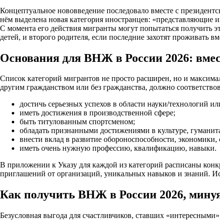
Концептуальное нововведение последовало вместе с президентски
нём выделена новая категория иностранцев: «представляющие и
С момента его действия мигранты могут попытаться получить эт
детей, и второго родителя, если последние захотят проживать вм
Основания для ВНЖ в России 2026: вмес
Список категорий мигрантов не просто расширен, но и максимал
другим гражданством или без гражданства, должно соответство
достичь серьезных успехов в области науки/технологий или
иметь достижения в производственной сфере;
быть титулованным спортсменом;
обладать признанными достижениями в культуре, гуманита
внести вклад в развитие обороноспособности, экономики,
иметь очень нужную профессию, квалификацию, навыки.
В приложении к Указу для каждой из категорий расписаны конк
приглашений от организаций, уникальных навыков и знаний. Ис
Как получить ВНЖ в России 2026, мину
Безусловная выгода для счастливчиков, ставших «интересными»