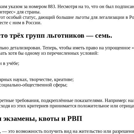
м указом за номером 883. Несмотря на то, что он был подписан 
нтерес» для страны.
от особый статус, дающий большие льготы для легализации в Рос
есте с ним в России.
то трёх групп льготников — семь.
ьно детализирован. Теперь, чтобы иметь право на упрощенное «п
вать хотя бы одному из перечисленных условий:
 в учёбе;
рных науках, творчестве, креативе;
 социально-общественной сферы;
ретные требования, подкреплённые показателями. Например: на
ходя из этих критериев принимается положительное или отрица
я экзамены, квоты и РВП
, — это возможность получить вид на жительство или разрешен