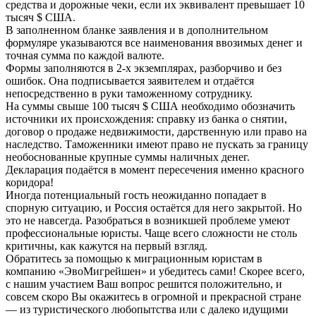
средства и дорожные чеки, если их эквивалент превышает 10
тысяч $ США.
В заполненном бланке заявления и в дополнительном
формуляре указываются все наименования ввозимых денег и
точная сумма по каждой валюте.
Формы заполняются в 2-х экземплярах, разборчиво и без
ошибок. Она подписывается заявителем и отдаётся
непосредственно в руки таможенному сотруднику.
На суммы свыше 100 тысяч $ США необходимо обозначить
источники их происхождения: справку из банка о снятии,
договор о продаже недвижимости, дарственную или право на
наследство. Таможенники имеют право не пускать за границу
необоснованные крупные суммы наличных денег.
Декларация подаётся в момент пересечения именно красного
коридора!
Иногда потенциальный гость неожиданно попадает в
спорную ситуацию, и Россия остаётся для него закрытой. Но
это не навсегда. Разобраться в возникшей проблеме умеют
профессиональные юристы. Чаще всего сложности не столь
критичны, как кажутся на первый взгляд.
Обратитесь за помощью к миграционным юристам в
компанию «ЭвоМигрейшен» и убедитесь сами! Скорее всего,
с нашим участием Ваш вопрос решится положительно, и
совсем скоро Вы окажитесь в огромной и прекрасной стране
— из туристического любопытства или с далеко идущими