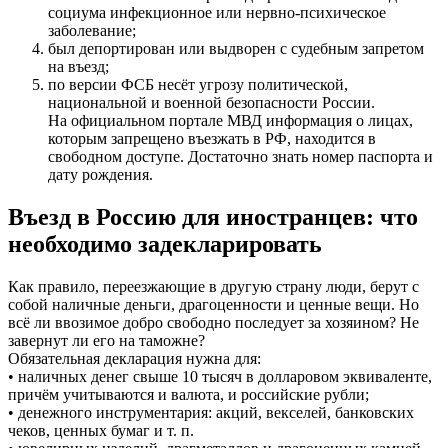
социума инфекционное или нервно-психическое
заболевание;
был депортирован или выдворен с судебным запретом
на въезд;
по версии ФСБ несёт угрозу политической,
национальной и военной безопасности России.
На официальном портале МВД информация о лицах,
которым запрещено въезжать в РФ, находится в
свободном доступе. Достаточно знать номер паспорта и
дату рождения.
Въезд в Россию для иностранцев: что
необходимо задекларировать
Как правило, переезжающие в другую страну люди, берут с
собой наличные деньги, драгоценности и ценные вещи. Но
всё ли ввозимое добро свободно последует за хозяином? Не
завернут ли его на таможне?
Обязательная декларация нужна для:
• наличных денег свыше 10 тысяч в долларовом эквиваленте,
причём учитываются и валюта, и российские рубли;
• денежного инструментария: акций, векселей, банковских
чеков, ценных бумаг и т. п.