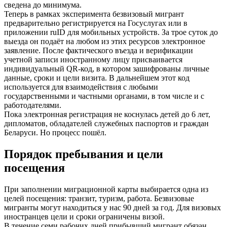
сведена до минимума.
Теперь в рамках эксперимента безвизовый мигрант
предварительно регистрируется на Госуслугах или в
приложении ruID для мобильных устройств. За трое суток до
выезда он подаёт на любом из этих ресурсов электронное
заявление. После фактического въезда и верификации
учетной записи иностранному лицу присваивается
индивидуальный QR-код, в котором зашифрованы личные
данные, сроки и цели визита. В дальнейшем этот код
используется для взаимодействия с любыми
государственными и частными органами, в том числе и с
работодателями.
Пока электронная регистрация не коснулась детей до 6 лет,
дипломатов, обладателей служебных паспортов и граждан
Беларуси. Но процесс пошёл.
Порядок пребывания и цели
посещения
При заполнении миграционной карты выбирается одна из
целей посещения: транзит, туризм, работа. Безвизовые
мигранты могут находиться у нас 90 дней за год. Для визовых
иностранцев цели и сроки ограничены визой.
В течение семи рабочих дней прибывший мигрант обязан