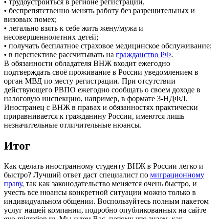
• трудоустроиться в регионе регистрации,
• беспрепятственно менять работу без разрешительных и
визовых помех;
• легально взять к себе жить жену/мужа и
несовершеннолетних детей;
• получать бесплатное страховое медицинское обслуживание;
• в перспективе рассчитывать на
гражданство РФ
.
В обязанности обладателя ВНЖ входит ежегодно
подтверждать своё проживание в России уведомлением в
орган МВД по месту регистрации. При отсутствии
действующего РВПО ежегодно сообщать о своем доходе в
налоговую инспекцию, например, в формате 3-НДФЛ.
Иностранец с ВНЖ в правах и обязанностях практически
приравнивается к гражданину России, имеются лишь
незначительные отличительные нюансы.
Итог
Как сделать иностранному студенту ВНЖ в России легко и
быстро? Лучший ответ даст специалист по
миграционному
праву
, так как законодательство меняется очень быстро, и
учесть все нюансы конкретной ситуации можно только в
индивидуальном общении. Воспользуйтесь полным пакетом
услуг нашей компании, подробно опубликованных на сайте
evo-migration.ru. Мы ждем Вас, потому что знаем, как