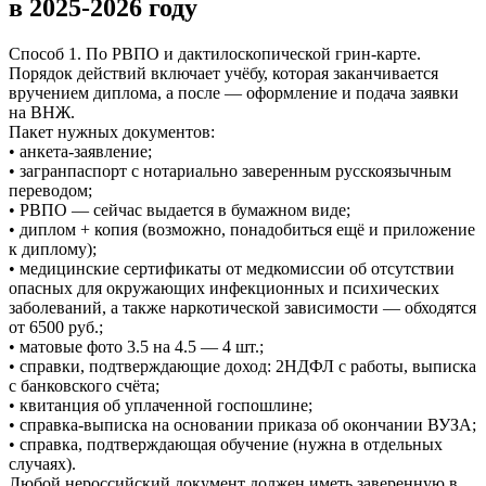
в 2025-2026 году
Способ 1. По РВПО и дактилоскопической грин-карте.
Порядок действий включает учёбу, которая заканчивается
вручением диплома, а после — оформление и подача заявки
на ВНЖ.
Пакет нужных документов:
• анкета-заявление;
• загранпаспорт с нотариально заверенным русскоязычным
переводом;
• РВПО — сейчас выдается в бумажном виде;
• диплом + копия (возможно, понадобиться ещё и приложение
к диплому);
• медицинские сертификаты от медкомиссии об отсутствии
опасных для окружающих инфекционных и психических
заболеваний, а также наркотической зависимости — обходятся
от 6500 руб.;
• матовые фото 3.5 на 4.5 — 4 шт.;
• справки, подтверждающие доход: 2НДФЛ с работы, выписка
с банковского счёта;
• квитанция об уплаченной госпошлине;
• справка-выписка на основании приказа об окончании ВУЗА;
• справка, подтверждающая обучение (нужна в отдельных
случаях).
Любой нероссийский документ должен иметь заверенную в